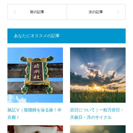
あなたにオススメの記事
旅記Ⅴ｜陰陽師を辿る旅！＠
吉日について｜一粒万倍日・
京都Ⅰ
天赦日・月のサイクル