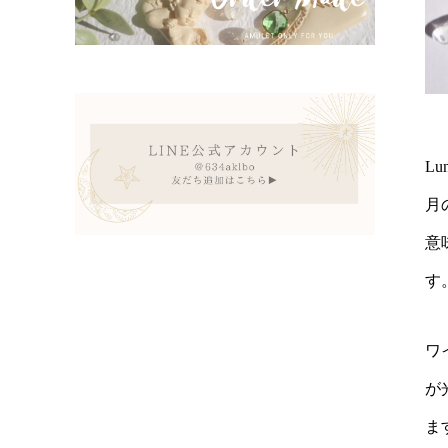
L
月
意
す
ワ
が
ま